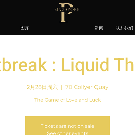
图库
新闻
联系我们
break : Liquid T
2月28日周六
  |  
70 Collyer Quay
The Game of Love and Luck
Tickets are not on sale
See other events