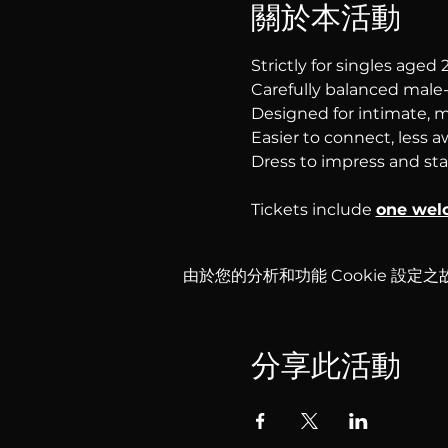
關於本活動
Strictly for singles aged
Carefully balanced male-
Designed for intimate, 
Easier to connect, less
Dress to impress and st
Tickets include 
one wel
由於您的分析和功能 Cookie 設定之
分享此活動