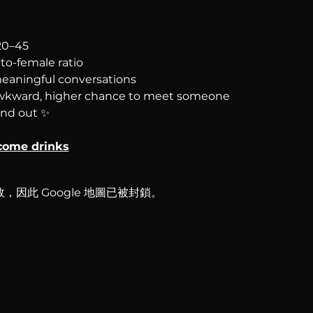
 20–45
to-female ratio
meaningful conversations
 awkward, higher chance to meet someone
and out ✨
come drinks
故，因此 Google 地圖已被封鎖。